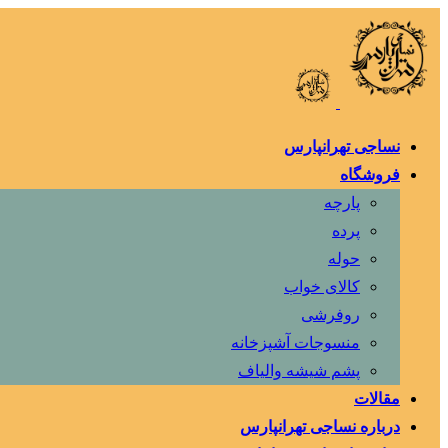
نساجی تهرانپارس
فروشگاه
پارچه
پرده
حوله
کالای خواب
روفرشی
منسوجات آشپزخانه
پشم شیشه والیاف
مقالات
درباره نساجی تهرانپارس