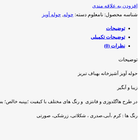
افزودن به علاقه مندی
شناسه محصول:
نامعلوم
دسته:
حوله
,
حوله آویز
توضیحات
توضیحات تکمیلی
نظرات (0)
توضیحات
حوله آویز آشپزخانه بهباف تبریز
زیبا و آبگیر
در طرح هاگلدوزی و فانتزی و رنگ های مختلف با کیفیت ؛یپنبه خالص؛ بس
رنگ ها : کرم ،آبی،صدری ، شکلاتی، زرشکی، صورتی