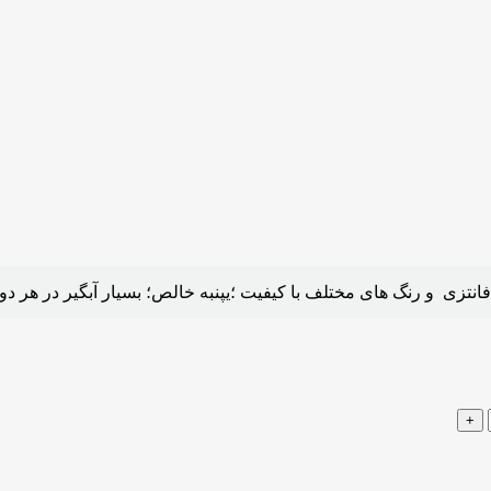
انتزی و رنگ های مختلف با کیفیت ؛یپنبه خالص؛ بسیار آبگیر در هر د