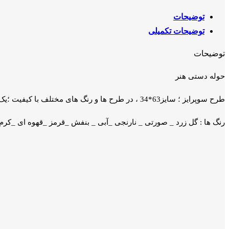
توضیحات
توضیحات تکمیلی
توضیحات
حوله دستی هنر
طرح سوپرایز ؛ سایز63*34 ، در طرح ها و رنگ های مختلف با کیفیت ؛یک رو مخمل ؛ بسیار آبگیر در هر دو سمت
رنگ ها : گل زرد _ صورتی _ نارنجی _آبی _ بنفش _قرمز _قهوه ای _کرم