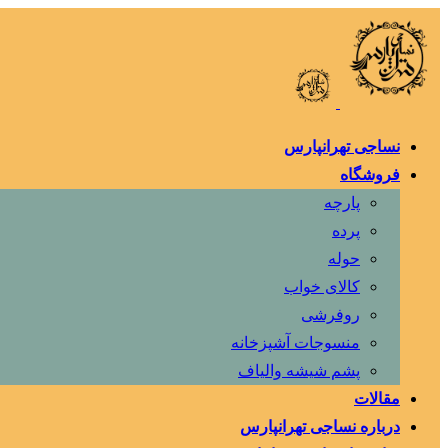
نساجی تهرانپارس
فروشگاه
پارچه
پرده
حوله
کالای خواب
روفرشی
منسوجات آشپزخانه
پشم شیشه والیاف
مقالات
درباره نساجی تهرانپارس