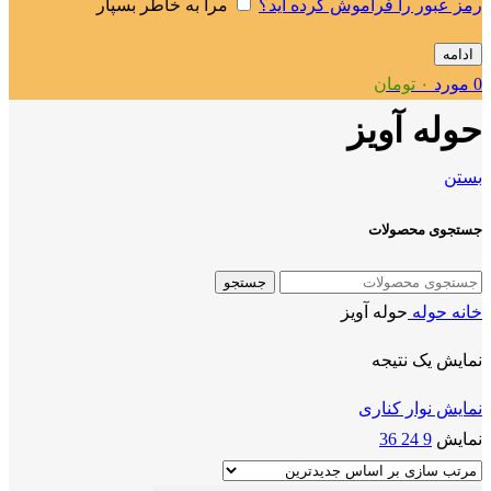
رمز عبور را فراموش کرده اید؟
مرا به خاطر بسپار
ادامه
0
مورد
۰
تومان
حوله آویز
بستن
جستجوی محصولات
جستجو
خانه
حوله
حوله آویز
نمایش یک نتیجه
نمایش نوار کناری
نمایش
9
24
36