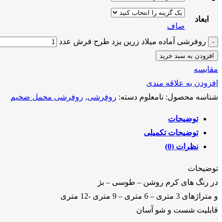
ابعاد
صاف
روفرشی آماده میلاد زرین یزد طرح فرش عدد
افزودن به سبد خرید
مقايسه
افزودن به علاقه مندی
شناسه محصول:
نامعلوم
دسته:
روفرشی
,
روفرشی مخمل ضخیم
توضیحات
توضیحات تکمیلی
نظرات (0)
توضیحات
در رنگ های کرم روشن – طوسی – بژ
و متراژهای 3 متری – 6 متری – 9 متری -12 متری
قابلیت شست و شو آسان