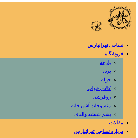
نساجی تهرانپارس
فروشگاه
پارچه
پرده
حوله
کالای خواب
روفرشی
منسوجات آشپزخانه
پشم شیشه والیاف
مقالات
درباره نساجی تهرانپارس