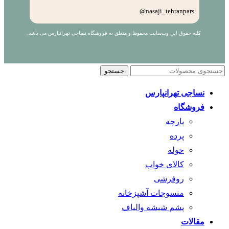
nasaji_tehranpars@
کلیه حقوق این وب‌سایت محفوظ و متعلق به فروشگاه نساجی تهرانپارس می باشد.
جستجو
نساجی تهرانپارس
فروشگاه
پارچه
پرده
حوله
کالای خواب
روفرشی
منسوجات آشپزخانه
پشم شیشه والیاف
مقالات