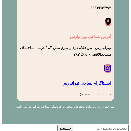
۰۹۹۱۳۲۵۲۴۹۳
آدرس نساجی تهرانپارس
تهرانپارس - بین فلکه دوم و سوم نبش ۱۸۲ غربی- ساختمان
مسجدالاقصی- پلاک ۲۸۲
اینستاگرام نساجی تهرانپارس
nasaji_tehranpars@
کلیه حقوق این وب‌سایت محفوظ و متعلق به فروشگاه نساجی تهرانپارس می باشد.
جستجو