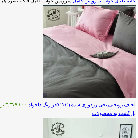
خانه
کالای خواب
سرویس کامل
سرویس خواب کامل 4تکه 2نفره همراه لحاف رو دوزی شده و رنگ دلخواه
لحاف روتختی نخی رودوزی شده (CNC)در رنگ دلخواه
۳,۳۷۹,۲۰۰
تو
بازگشت به محصولات