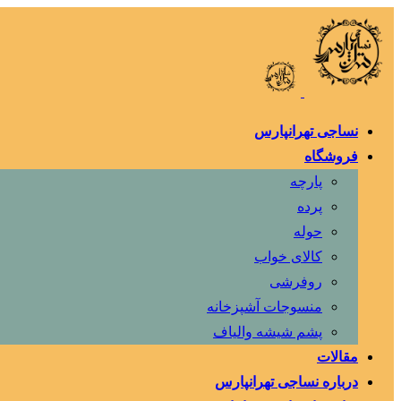
نساجی تهرانپارس
فروشگاه
پارچه
پرده
حوله
کالای خواب
روفرشی
منسوجات آشپزخانه
پشم شیشه والیاف
مقالات
درباره نساجی تهرانپارس