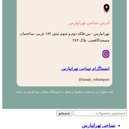
آدرس نساجی تهرانپارس
تهرانپارس - بین فلکه دوم و سوم نبش ۱۸۲ غربی- ساختمان
مسجدالاقصی- پلاک ۲۸۲
اینستاگرام نساجی تهرانپارس
nasaji_tehranpars@
کلیه حقوق این وب‌سایت محفوظ و متعلق به فروشگاه نساجی تهرانپارس می باشد.
جستجو
نساجی تهرانپارس