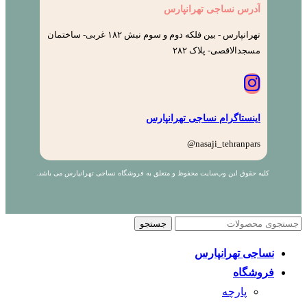
آدرس نساجی تهرانپارس
تهرانپارس - بین فلکه دوم و سوم نبش ۱۸۲ غربی- ساختمان
مسجدالاقصی- پلاک ۲۸۲
اینستاگرام نساجی تهرانپارس
nasaji_tehranpars@
کلیه حقوق این وب‌سایت محفوظ و متعلق به فروشگاه نساجی تهرانپارس می باشد.
جستجو
نساجی تهرانپارس
فروشگاه
پارچه