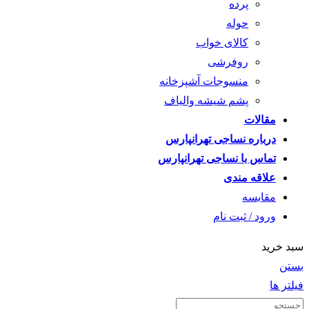
پرده
حوله
کالای خواب
روفرشی
منسوجات آشپزخانه
پشم شیشه والیاف
مقالات
درباره نساجی تهرانپارس
تماس با نساجی تهرانپارس
علاقه مندی
مقايسه
ورود / ثبت نام
سبد خرید
بستن
فیلتر ها