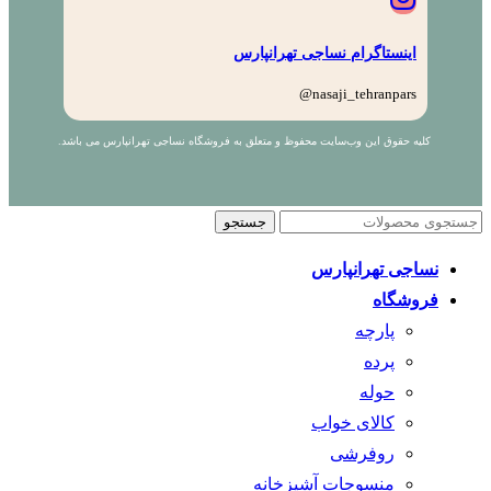
اینستاگرام نساجی تهرانپارس
nasaji_tehranpars@
کلیه حقوق این وب‌سایت محفوظ و متعلق به فروشگاه نساجی تهرانپارس می باشد.
جستجو
نساجی تهرانپارس
فروشگاه
پارچه
پرده
حوله
کالای خواب
روفرشی
منسوجات آشپزخانه