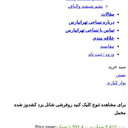
پشم شیشه والیاف
مقالات
درباره نساجی تهرانپارس
تماس با نساجی تهرانپارس
علاقه مندی
مقايسه
ورود / ثبت نام
سبد خرید
بستن
نوار کناری
برای مشاهده تنوع کلیک کنید روفرشی شانل یزد کشدوز شده
مخمل
۴,۵۱۲,۰۰۰
تومان
–
۱,۹۹۶,۸۰۰
تومان
Price range: