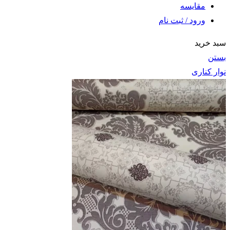
مقايسه
ورود / ثبت نام
سبد خرید
بستن
نوار کناری